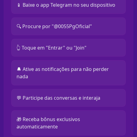
📱 Baixe o app Telegram no seu dispositivo
🔍 Procure por "@0055PgOficial"
👆 Toque em "Entrar" ou "Join"
🔔 Ative as notificações para não perder
nada
💬 Participe das conversas e interaja
🎁 Receba bônus exclusivos
automaticamente