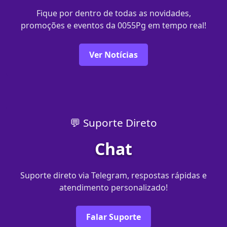
Fique por dentro de todas as novidades,
promoções e eventos da 0055Pg em tempo real!
Ver Notícias
💬 Suporte Direto
Chat
Suporte direto via Telegram, respostas rápidas e
atendimento personalizado!
Falar Suporte