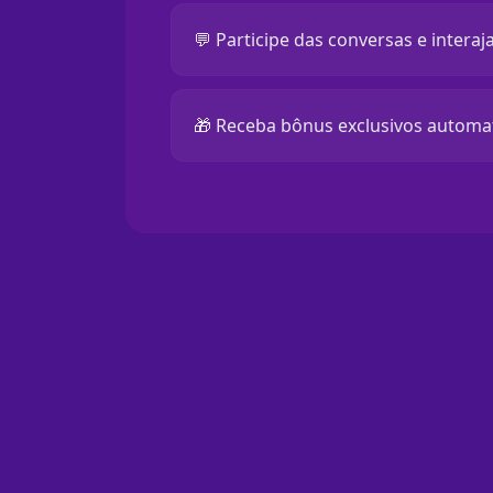
💬 Participe das conversas e interaj
🎁 Receba bônus exclusivos autom