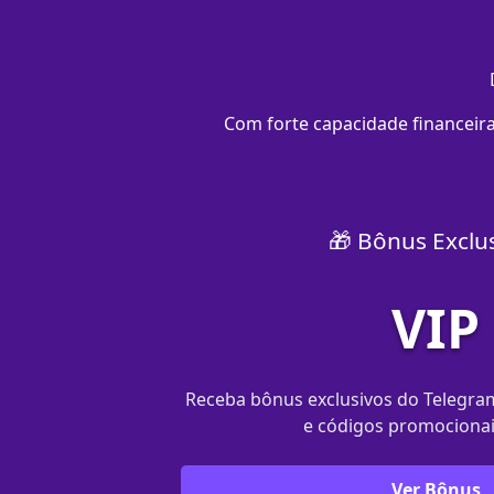
Com forte capacidade financeira
🎁 Bônus Exclu
VIP
Receba bônus exclusivos do Telegra
e códigos promocionai
Ver Bônus