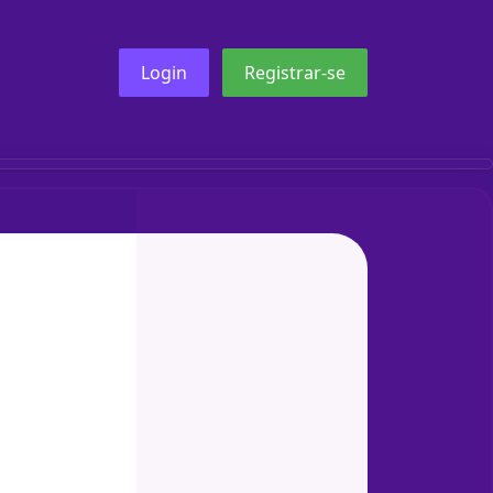
Login
Registrar-se