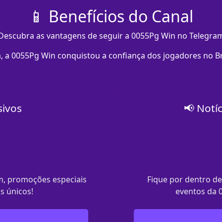
📱 Benefícios do Canal
Descubra as vantagens de seguir a 0055Pg Win no Telegra
, a 0055Pg Win conquistou a confiança dos jogadores no Br
sivos
📢 Notí
m, promoções especiais
Fique por dentro d
s únicos!
eventos da 