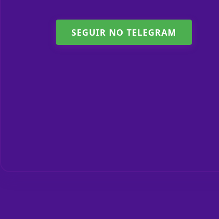
SEGUIR NO TELEGRAM