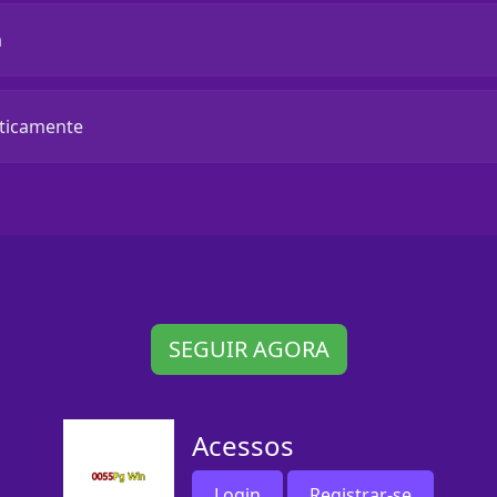
a
aticamente
SEGUIR AGORA
Acessos
Login
Registrar-se