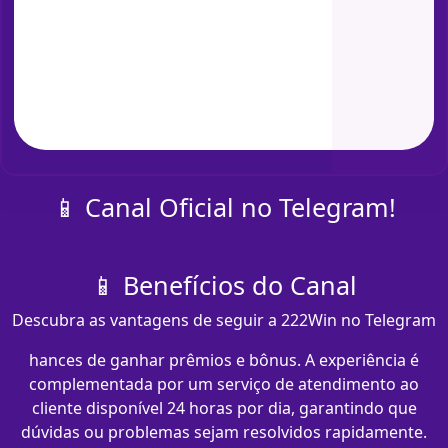
📱 Canal Oficial no Telegram!
📱 Benefícios do Canal
Descubra as vantagens de seguir a 222Win no Telegram
hances de ganhar prêmios e bônus. A experiência é
complementada por um serviço de atendimento ao
cliente disponível 24 horas por dia, garantindo que
dúvidas ou problemas sejam resolvidos rapidamente.