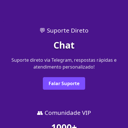
💬 Suporte Direto
Chat
Suporte direto via Telegram, respostas rápidas e
atendimento personalizado!
Falar Suporte
👥 Comunidade VIP
1000+