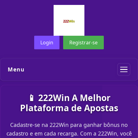
Login
Registrar-se
Menu
📱 222Win A Melhor
Plataforma de Apostas
Cadastre-se na 222Win para ganhar bônus no
cadastro e em cada recarga. Com a 222Win, você