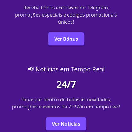
Receba bônus exclusivos do Telegram,
promoções especiais e códigos promocionais
únicos!
Ver Bônus
📢 Notícias em Tempo Real
24/7
Fique por dentro de todas as novidades,
promoções e eventos da 222Win em tempo real!
Ver Notícias