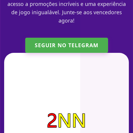
acesso a promoções incríveis e uma experiência
de jogo inigualável. Junte-se aos vencedores
agora!
SEGUIR NO TELEGRAM