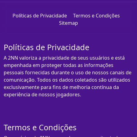
Políticas de Privacidade
Termos e Condições
Sitemap
Políticas de Privacidade
A 2NN valoriza a privacidade de seus usuários e está
empenhada em proteger todas as informações
pessoais fornecidas durante o uso de nossos canais de
comunicação. Todos os dados coletados são utilizados
exclusivamente para fins de melhoria contínua da
experiência de nossos jogadores.
Termos e Condições