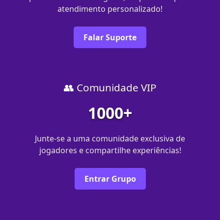
atendimento personalizado!
Falar Suporte
👥 Comunidade VIP
1000+
Junte-se a uma comunidade exclusiva de
jogadores e compartilhe experiências!
Entrar Grupo