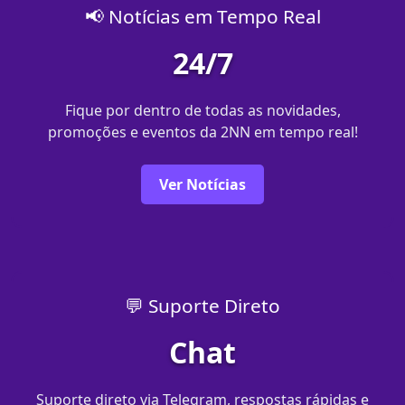
📢 Notícias em Tempo Real
24/7
Fique por dentro de todas as novidades,
promoções e eventos da 2NN em tempo real!
Ver Notícias
💬 Suporte Direto
Chat
Suporte direto via Telegram, respostas rápidas e