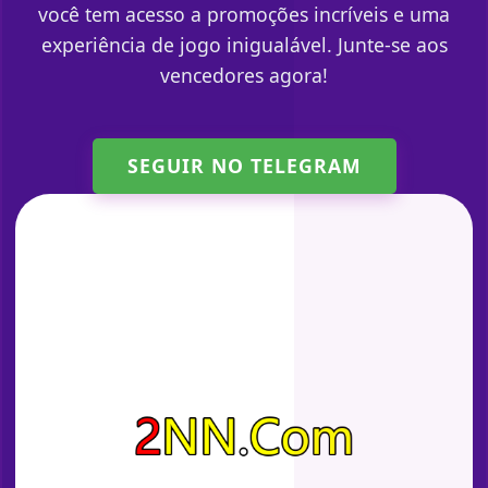
você tem acesso a promoções incríveis e uma
experiência de jogo inigualável. Junte-se aos
vencedores agora!
SEGUIR NO TELEGRAM