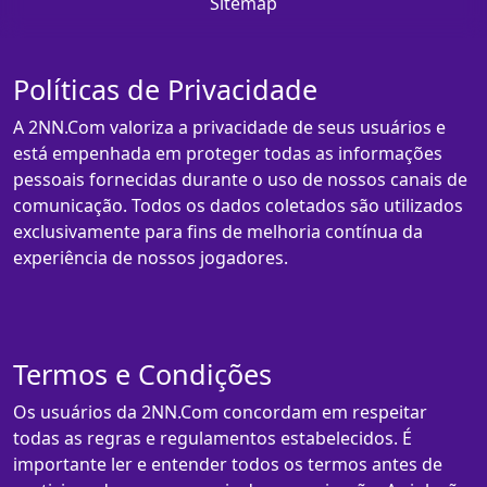
Sitemap
Políticas de Privacidade
A 2NN.Com valoriza a privacidade de seus usuários e
está empenhada em proteger todas as informações
pessoais fornecidas durante o uso de nossos canais de
comunicação. Todos os dados coletados são utilizados
exclusivamente para fins de melhoria contínua da
experiência de nossos jogadores.
Termos e Condições
Os usuários da 2NN.Com concordam em respeitar
todas as regras e regulamentos estabelecidos. É
importante ler e entender todos os termos antes de