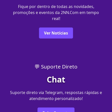
Fique por dentro de todas as novidades,
promoções e eventos da 2NN.Com em tempo
real!
Ver Notícias
💬 Suporte Direto
Chat
Suporte direto via Telegram, respostas rápidas e
atendimento personalizado!