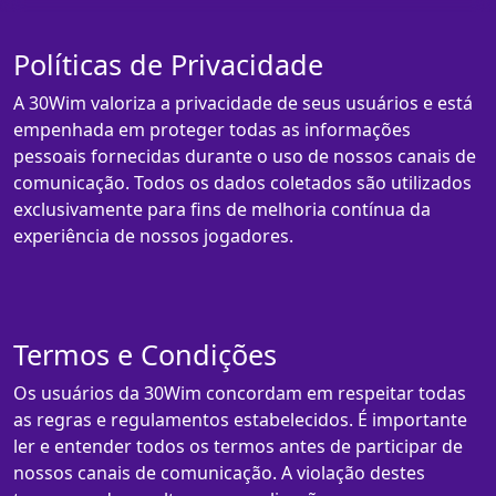
Políticas de Privacidade
A 30Wim valoriza a privacidade de seus usuários e está
empenhada em proteger todas as informações
pessoais fornecidas durante o uso de nossos canais de
comunicação. Todos os dados coletados são utilizados
exclusivamente para fins de melhoria contínua da
experiência de nossos jogadores.
Termos e Condições
Os usuários da 30Wim concordam em respeitar todas
as regras e regulamentos estabelecidos. É importante
ler e entender todos os termos antes de participar de
nossos canais de comunicação. A violação destes