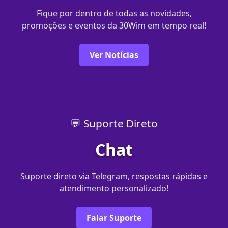
Fique por dentro de todas as novidades,
promoções e eventos da 30Wim em tempo real!
Ver Notícias
💬 Suporte Direto
Chat
Suporte direto via Telegram, respostas rápidas e
atendimento personalizado!
Falar Suporte