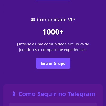
👥 Comunidade VIP
1000+
Junte-se a uma comunidade exclusiva de
jogadores e compartilhe experiências!
Entrar Grupo
📱 Como Seguir no Telegram