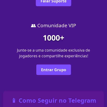
Falar Suporte
👥 Comunidade VIP
1000+
Junte-se a uma comunidade exclusiva de
jogadores e compartilhe experiências!
Entrar Grupo
📱 Como Seguir no Telegram