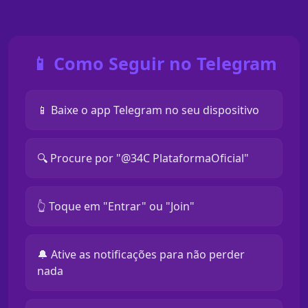
📱 Como Seguir no Telegram
📱 Baixe o app Telegram no seu dispositivo
🔍 Procure por "@34C PlataformaOficial"
👆 Toque em "Entrar" ou "Join"
🔔 Ative as notificações para não perder
nada