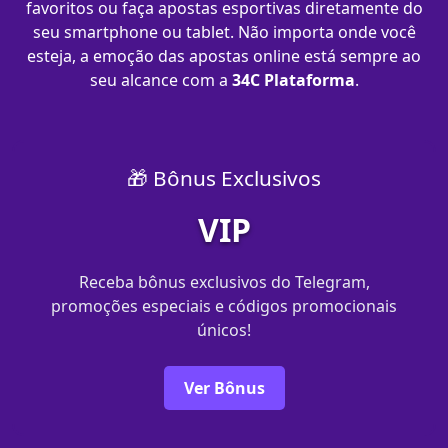
favoritos ou faça apostas esportivas diretamente do
seu smartphone ou tablet. Não importa onde você
esteja, a emoção das apostas online está sempre ao
seu alcance com a
34C Plataforma
.
🎁 Bônus Exclusivos
VIP
Receba bônus exclusivos do Telegram,
promoções especiais e códigos promocionais
únicos!
Ver Bônus