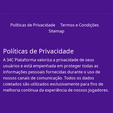
Políticas de Privacidade
Termos e Condições
Sitemap
Políticas de Privacidade
A 34C Plataforma valoriza a privacidade de seus
usuários e está empenhada em proteger todas as
informações pessoais fornecidas durante o uso de
nossos canais de comunicação. Todos os dados
coletados são utilizados exclusivamente para fins de
melhoria contínua da experiência de nossos jogadores.