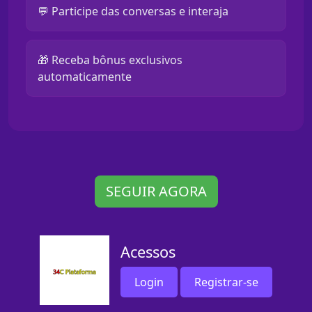
💬 Participe das conversas e interaja
🎁 Receba bônus exclusivos
automaticamente
SEGUIR AGORA
Acessos
Login
Registrar-se