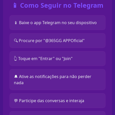
📱 Como Seguir no Telegram
📱 Baixe o app Telegram no seu dispositivo
🔍 Procure por "@365GG APPOficial"
👆 Toque em "Entrar" ou "Join"
🔔 Ative as notificações para não perder
nada
💬 Participe das conversas e interaja