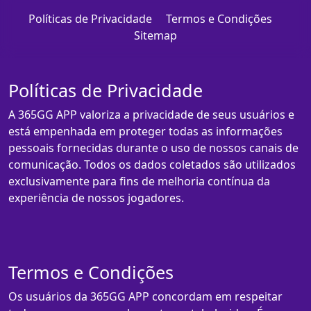
Políticas de Privacidade
Termos e Condições
Sitemap
Políticas de Privacidade
A 365GG APP valoriza a privacidade de seus usuários e
está empenhada em proteger todas as informações
pessoais fornecidas durante o uso de nossos canais de
comunicação. Todos os dados coletados são utilizados
exclusivamente para fins de melhoria contínua da
experiência de nossos jogadores.
Termos e Condições
Os usuários da 365GG APP concordam em respeitar