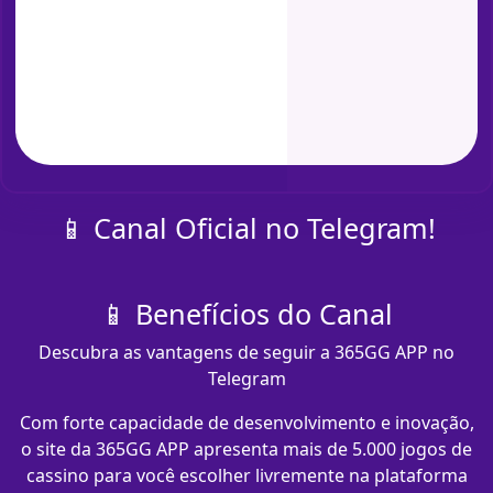
📱 Canal Oficial no Telegram!
📱 Benefícios do Canal
Descubra as vantagens de seguir a 365GG APP no
Telegram
Com forte capacidade de desenvolvimento e inovação,
o site da 365GG APP apresenta mais de 5.000 jogos de
cassino para você escolher livremente na plataforma