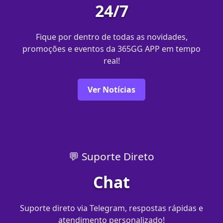
24/7
Fique por dentro de todas as novidades,
promoções e eventos da 365GG APP em tempo
real!
Ver Notícias
💬 Suporte Direto
Chat
Suporte direto via Telegram, respostas rápidas e
atendimento personalizado!