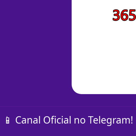
📱 Canal Oficial no Telegram!