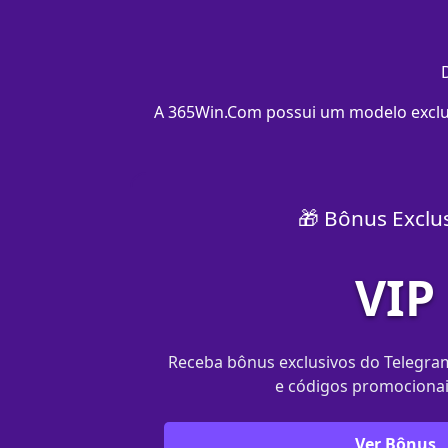
A 365Win.Com possui um modelo exclus
🎁 Bônus Exclu
VIP
Receba bônus exclusivos do Telegra
e códigos promocionai
Ver Bônus