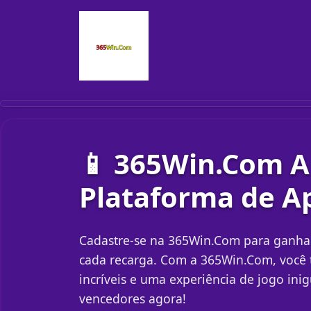
📱 365Win.Com A
Plataforma de A
Cadastre-se na 365Win.Com para ganha
cada recarga. Com a 365Win.Com, você
incríveis e uma experiência de jogo inig
vencedores agora!