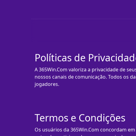
Políticas de Privacida
A 365Win.Com valoriza a privacidade de se
nossos canais de comunicação. Todos os dad
jogadores.
Termos e Condições
Os usuários da 365Win.Com concordam em re