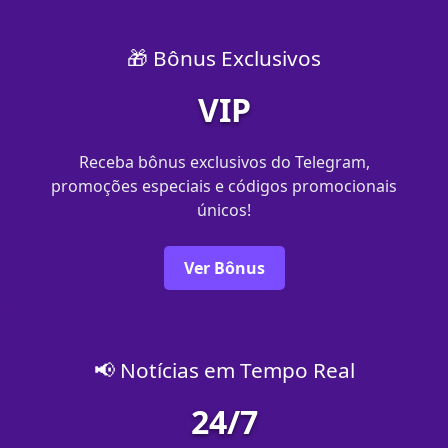
🎁 Bônus Exclusivos
VIP
Receba bônus exclusivos do Telegram,
promoções especiais e códigos promocionais
únicos!
Ver Bônus
📢 Notícias em Tempo Real
24/7