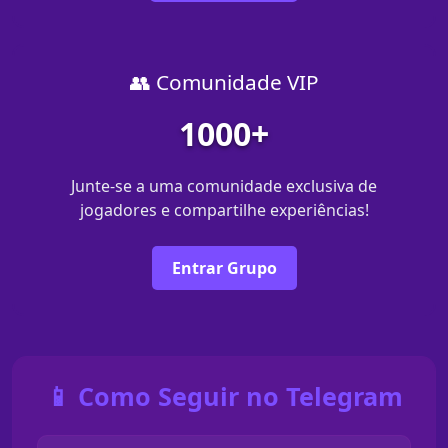
👥 Comunidade VIP
1000+
Junte-se a uma comunidade exclusiva de
jogadores e compartilhe experiências!
Entrar Grupo
📱 Como Seguir no Telegram