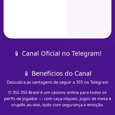
📱 Canal Oficial no Telegram!
📱 Benefícios do Canal
Descubra as vantagens de seguir a 3SS no Telegram
O 3SS 3SS Brasil é um cassino online para todos os
perfis de jogador — com caça-níqueis, jogos de mesa e
crupiês ao vivo, tudo com segurança e emoção.