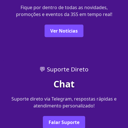
Fique por dentro de todas as novidades,
promoções e eventos da 3SS em tempo real!
Ver Notícias
💬 Suporte Direto
Chat
Suporte direto via Telegram, respostas rápidas e
atendimento personalizado!
Falar Suporte