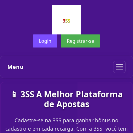
Login
Registrar-se
Menu
📱 3SS A Melhor Plataforma
de Apostas
Cadastre-se na 3SS para ganhar bônus no
cadastro e em cada recarga. Com a 3SS, você tem