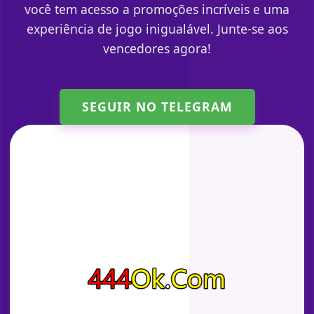
você tem acesso a promoções incríveis e uma
experiência de jogo inigualável. Junte-se aos
vencedores agora!
SEGUIR NO TELEGRAM