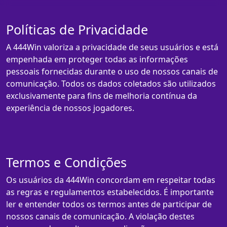
Políticas de Privacidade
A 444Win valoriza a privacidade de seus usuários e está
empenhada em proteger todas as informações
pessoais fornecidas durante o uso de nossos canais de
comunicação. Todos os dados coletados são utilizados
exclusivamente para fins de melhoria contínua da
experiência de nossos jogadores.
Termos e Condições
Os usuários da 444Win concordam em respeitar todas
as regras e regulamentos estabelecidos. É importante
ler e entender todos os termos antes de participar de
nossos canais de comunicação. A violação destes