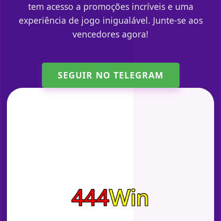
tem acesso a promoções incríveis e uma
experiência de jogo inigualável. Junte-se aos
vencedores agora!
SEGUIR NO TELEGRAM