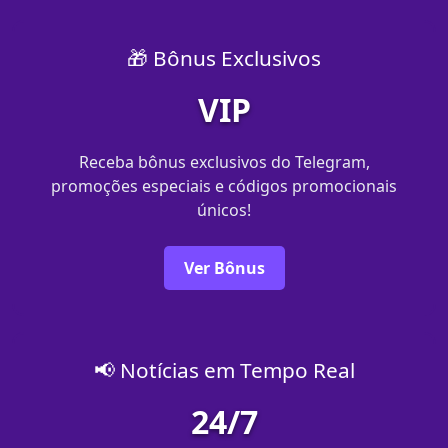
🎁 Bônus Exclusivos
VIP
Receba bônus exclusivos do Telegram,
promoções especiais e códigos promocionais
únicos!
Ver Bônus
📢 Notícias em Tempo Real
24/7