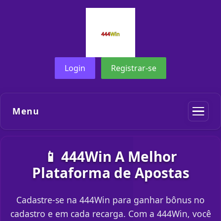
Login
Registrar-se
Menu
📱 444Win A Melhor
Plataforma de Apostas
Cadastre-se na 444Win para ganhar bônus no
cadastro e em cada recarga. Com a 444Win, você