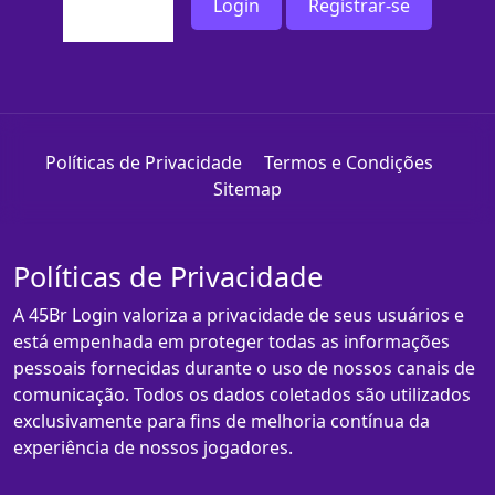
Login
Registrar-se
Políticas de Privacidade
Termos e Condições
Sitemap
Políticas de Privacidade
A 45Br Login valoriza a privacidade de seus usuários e
está empenhada em proteger todas as informações
pessoais fornecidas durante o uso de nossos canais de
comunicação. Todos os dados coletados são utilizados
exclusivamente para fins de melhoria contínua da
experiência de nossos jogadores.