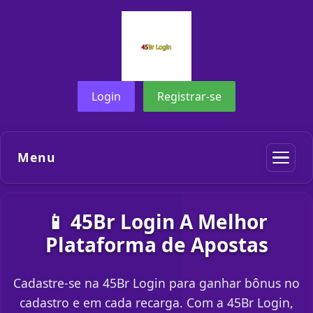
Login
Registrar-se
Menu
📱 45Br Login A Melhor
Plataforma de Apostas
Cadastre-se na 45Br Login para ganhar bônus no
cadastro e em cada recarga. Com a 45Br Login,