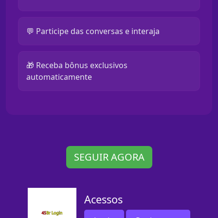
💬 Participe das conversas e interaja
🎁 Receba bônus exclusivos
automaticamente
SEGUIR AGORA
Acessos