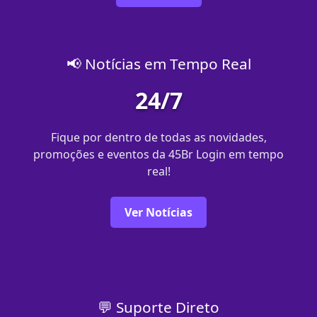
📢 Notícias em Tempo Real
24/7
Fique por dentro de todas as novidades,
promoções e eventos da 45Br Login em tempo
real!
Ver Notícias
💬 Suporte Direto