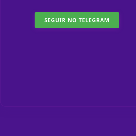
SEGUIR NO TELEGRAM