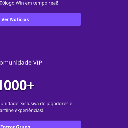
500Jogo Win em tempo real!
Ver Notícias
Comunidade VIP
1000+
unidade exclusiva de jogadores e
rtilhe experiências!
Entrar Grupo