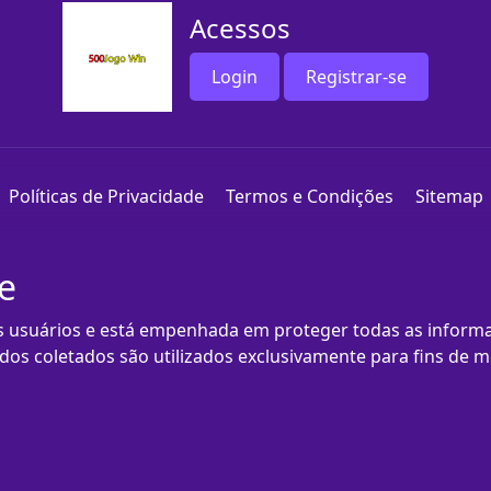
Acessos
Login
Registrar-se
Políticas de Privacidade
Termos e Condições
Sitemap
de
us usuários e está empenhada em proteger todas as inform
os coletados são utilizados exclusivamente para fins de m