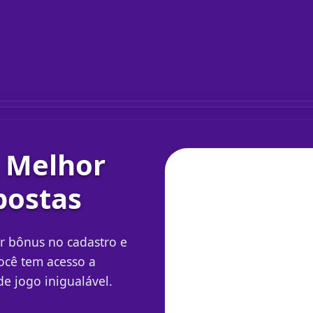
A Melhor
postas
r bônus no cadastro e
ocê tem acesso a
e jogo inigualável.