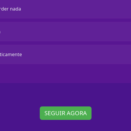
erder nada
a
aticamente
SEGUIR AGORA