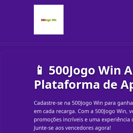
📱 500Jogo Win 
Plataforma de A
Cadastre-se na 500Jogo Win para ganha
em cada recarga. Com a 500Jogo Win, v
promoções incríveis e uma experiência d
Junte-se aos vencedores agora!