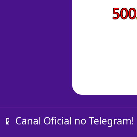
📱 Canal Oficial no Telegram!