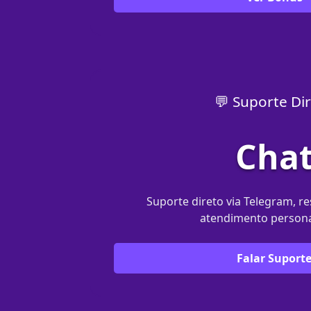
💬 Suporte Di
Cha
Suporte direto via Telegram, r
atendimento persona
Falar Suport