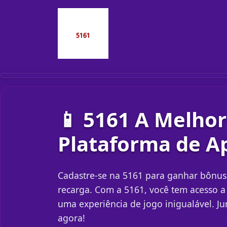
📱 5161 A Melhor
Plataforma de A
Cadastre-se na 5161 para ganhar bônus
recarga. Com a 5161, você tem acesso a
uma experiência de jogo inigualável. J
agora!