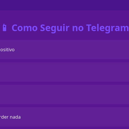
📱 Como Seguir no Telegram
ositivo
erder nada