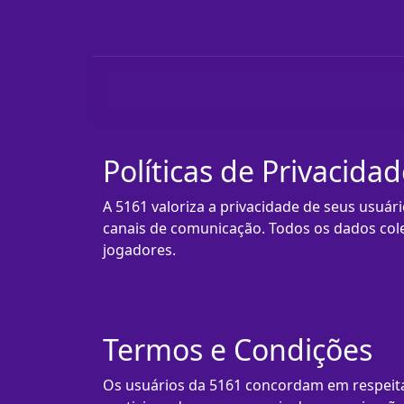
Políticas de Privacida
A 5161 valoriza a privacidade de seus usuá
canais de comunicação. Todos os dados cole
jogadores.
Termos e Condições
Os usuários da 5161 concordam em respeitar