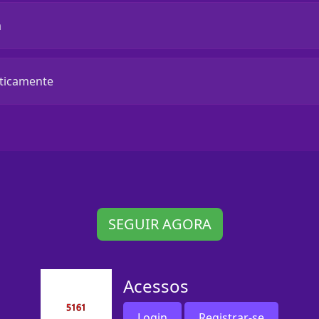
a
aticamente
SEGUIR AGORA
Acessos
Login
Registrar-se