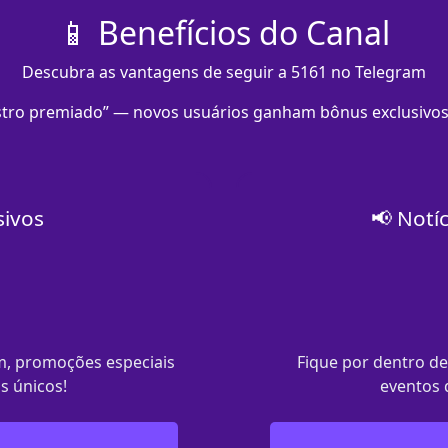
📱 Benefícios do Canal
Descubra as vantagens de seguir a 5161 no Telegram
tro premiado” — novos usuários ganham bônus exclusivos d
sivos
📢 Notí
m, promoções especiais
Fique por dentro d
s únicos!
eventos 