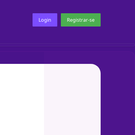
Login
Registrar-se