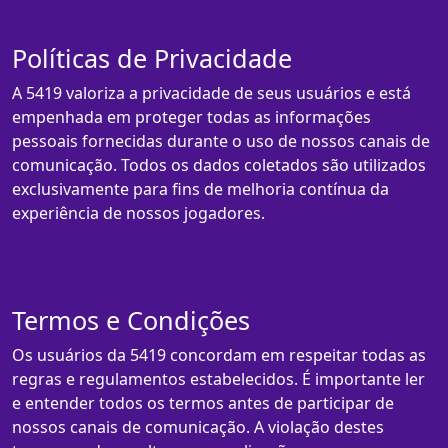
Políticas de Privacidade
A 5419 valoriza a privacidade de seus usuários e está
empenhada em proteger todas as informações
pessoais fornecidas durante o uso de nossos canais de
comunicação. Todos os dados coletados são utilizados
exclusivamente para fins de melhoria contínua da
experiência de nossos jogadores.
Termos e Condições
Os usuários da 5419 concordam em respeitar todas as
regras e regulamentos estabelecidos. É importante ler
e entender todos os termos antes de participar de
nossos canais de comunicação. A violação destes