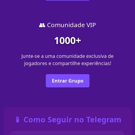
👥 Comunidade VIP
1000+
Junte-se a uma comunidade exclusiva de
jogadores e compartilhe experiências!
Entrar Grupo
📱 Como Seguir no Telegram