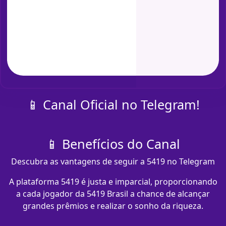
📱 Canal Oficial no Telegram!
📱 Benefícios do Canal
Descubra as vantagens de seguir a 5419 no Telegram
A plataforma 5419 é justa e imparcial, proporcionando
a cada jogador da 5419 Brasil a chance de alcançar
grandes prêmios e realizar o sonho da riqueza.