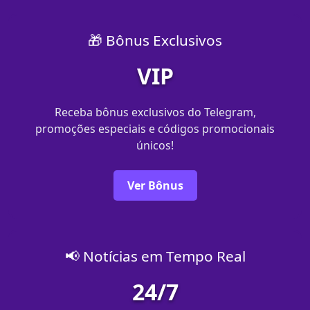
🎁 Bônus Exclusivos
VIP
Receba bônus exclusivos do Telegram,
promoções especiais e códigos promocionais
únicos!
Ver Bônus
📢 Notícias em Tempo Real
24/7