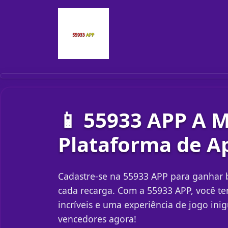
📱 55933 APP A 
Plataforma de A
Cadastre-se na 55933 APP para ganhar 
cada recarga. Com a 55933 APP, você t
incríveis e uma experiência de jogo inig
vencedores agora!