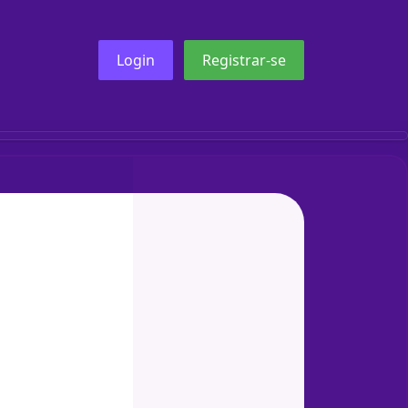
Login
Registrar-se