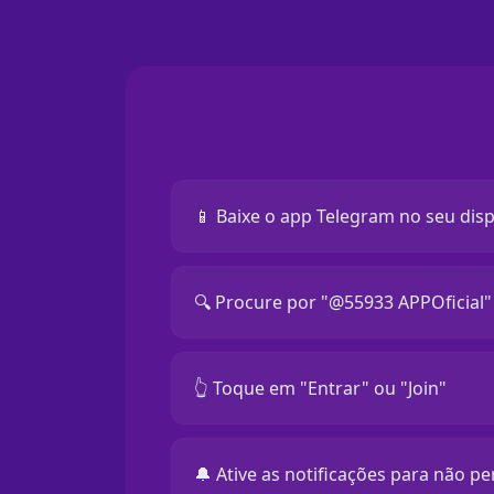
📱 Baixe o app Telegram no seu disp
🔍 Procure por "@55933 APPOficial"
👆 Toque em "Entrar" ou "Join"
🔔 Ative as notificações para não p