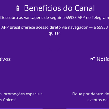
📱 Benefícios do Canal
Descubra as vantagens de seguir a 55933 APP no Telegram
3 APP Brasil oferece acesso direto via navegador — a 5593
quiser.
sivos
📢 Notí
m, promoções especiais
Fique por dentro d
s únicos!
eventos da