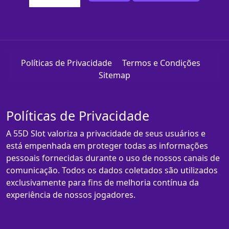
Políticas de Privacidade
Termos e Condições
Sitemap
Políticas de Privacidade
A 55D Slot valoriza a privacidade de seus usuários e
está empenhada em proteger todas as informações
pessoais fornecidas durante o uso de nossos canais de
comunicação. Todos os dados coletados são utilizados
exclusivamente para fins de melhoria contínua da
experiência de nossos jogadores.