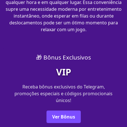
qualquer hora e em qualquer lugar. Essa conveniência
supre uma necessidade moderna por entretenimento
instantâneo, onde esperar em filas ou durante
deslocamentos pode ser um ótimo momento para
relaxar com um jogo.
🎁 Bônus Exclusivos
VIP
Receba bônus exclusivos do Telegram,
promoções especiais e códigos promocionais
únicos!
Ver Bônus