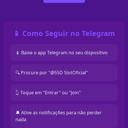
📱 Como Seguir no Telegram
📱 Baixe o app Telegram no seu dispositivo
🔍 Procure por "@55D SlotOficial"
👆 Toque em "Entrar" ou "Join"
🔔 Ative as notificações para não perder
nada