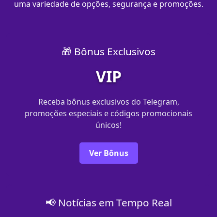
uma variedade de opções, segurança e promoções.
🎁 Bônus Exclusivos
VIP
Receba bônus exclusivos do Telegram,
promoções especiais e códigos promocionais
únicos!
Ver Bônus
📢 Notícias em Tempo Real