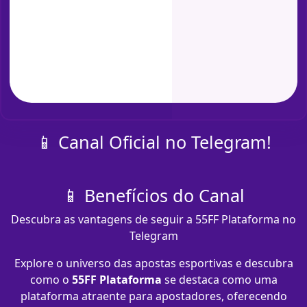
📱 Canal Oficial no Telegram!
📱 Benefícios do Canal
Descubra as vantagens de seguir a 55FF Plataforma no
Telegram
Explore o universo das apostas esportivas e descubra
como o
55FF Plataforma
se destaca como uma
plataforma atraente para apostadores, oferecendo