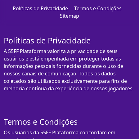
Políticas de Privacidade
Termos e Condições
Sitemap
Políticas de Privacidade
A 55FF Plataforma valoriza a privacidade de seus
usuários e está empenhada em proteger todas as
informações pessoais fornecidas durante o uso de
nossos canais de comunicação. Todos os dados
coletados são utilizados exclusivamente para fins de
melhoria contínua da experiência de nossos jogadores.
Termos e Condições
Os usuários da 55FF Plataforma concordam em