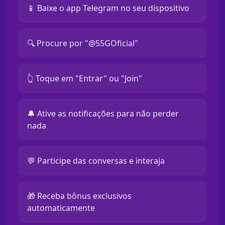
📱 Baixe o app Telegram no seu dispositivo
🔍 Procure por "@55GOficial"
👆 Toque em "Entrar" ou "Join"
🔔 Ative as notificações para não perder
nada
💬 Participe das conversas e interaja
🎁 Receba bônus exclusivos
automaticamente