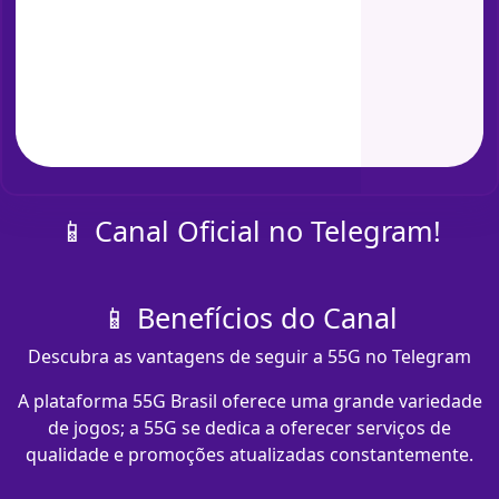
📱 Canal Oficial no Telegram!
📱 Benefícios do Canal
Descubra as vantagens de seguir a 55G no Telegram
A plataforma 55G Brasil oferece uma grande variedade
de jogos; a 55G se dedica a oferecer serviços de
qualidade e promoções atualizadas constantemente.