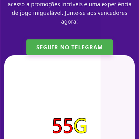
acesso a promoções incríveis e uma experiência
de jogo inigualável. Junte-se aos vencedores
agora!
SEGUIR NO TELEGRAM