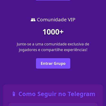
👥 Comunidade VIP
1000+
Junte-se a uma comunidade exclusiva de
jogadores e compartilhe experiências!
Entrar Grupo
📱 Como Seguir no Telegram