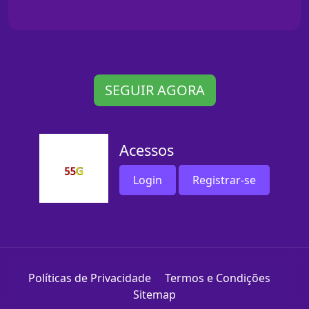
SEGUIR AGORA
Acessos
Login
Registrar-se
Políticas de Privacidade
Termos e Condições
Sitemap