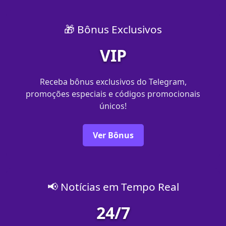
🎁 Bônus Exclusivos
VIP
Receba bônus exclusivos do Telegram,
promoções especiais e códigos promocionais
únicos!
Ver Bônus
📢 Notícias em Tempo Real
24/7