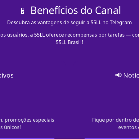
📱 Benefícios do Canal
Descubra as vantagens de seguir a 55LL no Telegram
igos usuários, a 55LL oferece recompensas por tarefas — c
55LL Brasil !
sivos
📢 Notí
m, promoções especiais
Fique por dentro d
s únicos!
eventos 