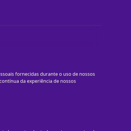
essoais fornecidas durante o uso de nossos
 contínua da experiência de nossos