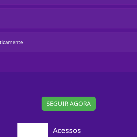
a
aticamente
SEGUIR AGORA
Acessos