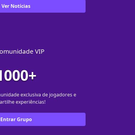
Ver Notícias
Comunidade VIP
1000+
unidade exclusiva de jogadores e
rtilhe experiências!
Entrar Grupo