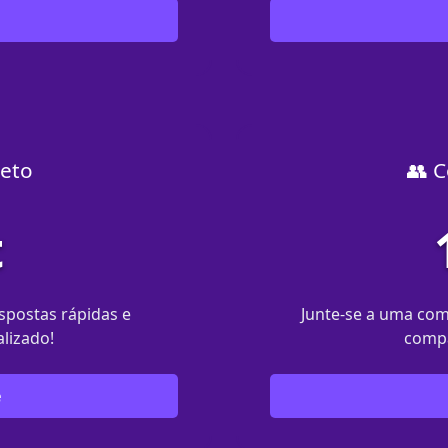
reto
👥 
t
espostas rápidas e
Junte-se a uma com
lizado!
compa
e