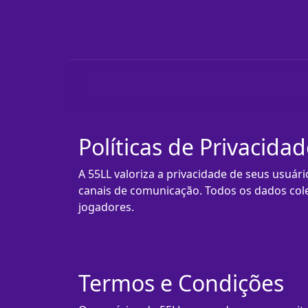
Políticas de Privacida
A 55LL valoriza a privacidade de seus usuá
canais de comunicação. Todos os dados cole
jogadores.
Termos e Condições