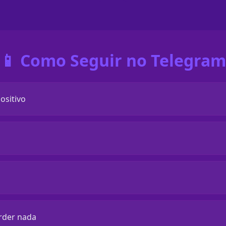
📱 Como Seguir no Telegram
ositivo
erder nada