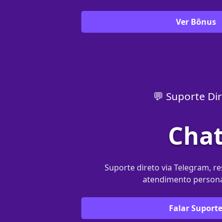
Ver Bônus
💬 Suporte Di
Cha
Suporte direto via Telegram, r
atendimento persona
Falar Suport