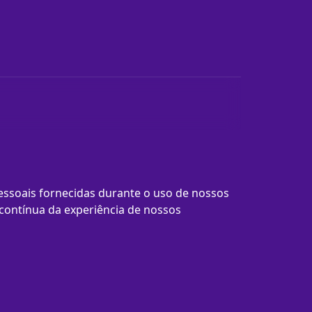
essoais fornecidas durante o uso de nossos
 contínua da experiência de nossos