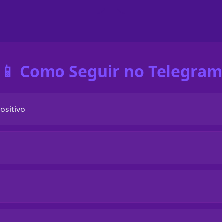
📱 Como Seguir no Telegram
ositivo