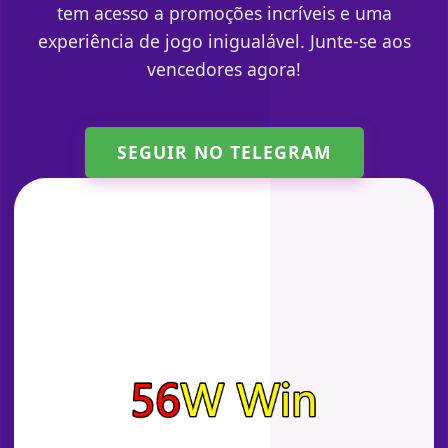
tem acesso a promoções incríveis e uma
experiência de jogo inigualável. Junte-se aos
vencedores agora!
SEGUIR NO TELEGRAM