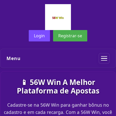
Login
Registrar-se
Menu
📱 56W Win A Melhor
Plataforma de Apostas
Cadastre-se na 56W Win para ganhar bônus no
cadastro e em cada recarga. Com a 56W Win, você