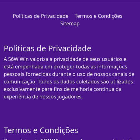
Políticas de Privacidade
Termos e Condições
Sitemap
Políticas de Privacidade
A 56W Win valoriza a privacidade de seus usuários e
está empenhada em proteger todas as informações
pessoais fornecidas durante o uso de nossos canais de
comunicação. Todos os dados coletados são utilizados
exclusivamente para fins de melhoria contínua da
experiência de nossos jogadores.
Termos e Condições