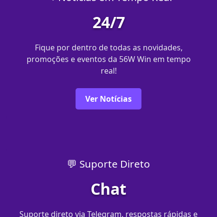
24/7
Fique por dentro de todas as novidades,
promoções e eventos da 56W Win em tempo
real!
Ver Notícias
💬 Suporte Direto
Chat
Suporte direto via Telegram, respostas rápidas e