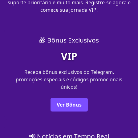
suporte prioritário e muito mais. Registre-se agora e
comece sua jornada VIP!
🎁 Bônus Exclusivos
VIP
Receba bônus exclusivos do Telegram,
promoções especiais e códigos promocionais
únicos!
Ver Bônus
📢 Notícias em Tempo Real