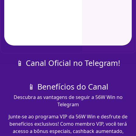
📱 Canal Oficial no Telegram!
📱 Benefícios do Canal
Descubra as vantagens de seguir a 56W Win no
Telegram
Junte-se ao programa VIP da 56W Win e desfrute de
benefícios exclusivos! Como membro VIP, você terá
acesso a bônus especiais, cashback aumentado,