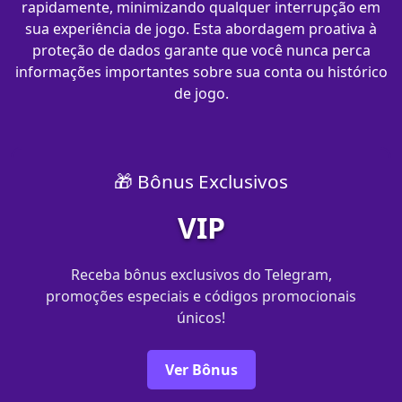
rapidamente, minimizando qualquer interrupção em
sua experiência de jogo. Esta abordagem proativa à
proteção de dados garante que você nunca perca
informações importantes sobre sua conta ou histórico
de jogo.
🎁 Bônus Exclusivos
VIP
Receba bônus exclusivos do Telegram,
promoções especiais e códigos promocionais
únicos!
Ver Bônus