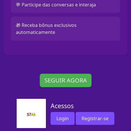
💬 Participe das conversas e interaja
🎁 Receba bônus exclusivos
automaticamente
SEGUIR AGORA
Acessos
Login
Registrar-se