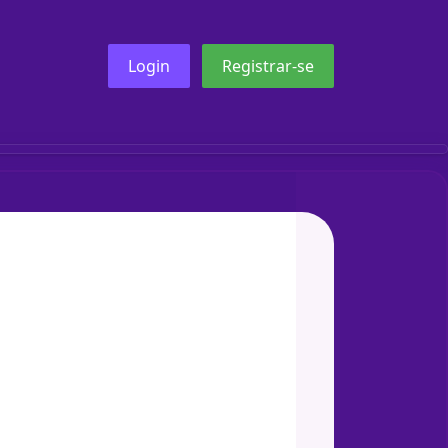
Login
Registrar-se