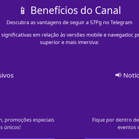
📱 Benefícios do Canal
Descubra as vantagens de seguir a 57Pg no Telegram
 significativas em relação às versões mobile e navegador,
superior e mais imersiva:
sivos
📢 Notí
m, promoções especiais
Fique por dentro d
s únicos!
eventos 