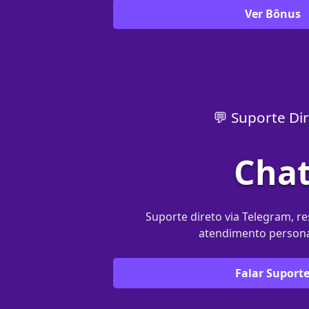
Ver Bônus
💬 Suporte Di
Cha
Suporte direto via Telegram, r
atendimento persona
Falar Suport