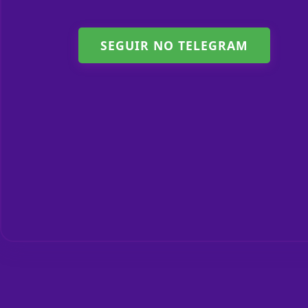
SEGUIR NO TELEGRAM