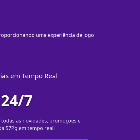
 proporcionando uma experiência de jogo
cias em Tempo Real
24/7
e todas as novidades, promoções e
da 57Pg em tempo real!