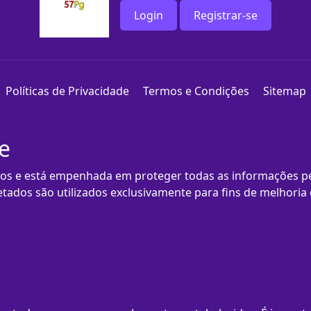
Login
Registrar-se
Políticas de Privacidade
Termos e Condições
Sitemap
de
rios e está empenhada em proteger todas as informações p
tados são utilizados exclusivamente para fins de melhoria