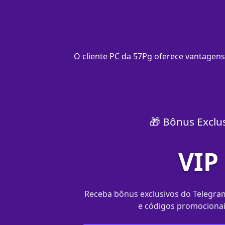
O cliente PC da 57Pg oferece vantagens
🎁 Bônus Exclu
VIP
Receba bônus exclusivos do Telegra
e códigos promocionai