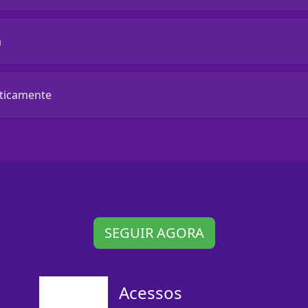
a
aticamente
SEGUIR AGORA
Acessos