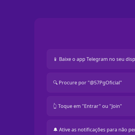
📱 Baixe o app Telegram no seu disp
🔍 Procure por "@57PgOficial"
👆 Toque em "Entrar" ou "Join"
🔔 Ative as notificações para não p