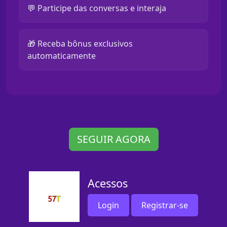
💬 Participe das conversas e interaja
🎁 Receba bônus exclusivos
automaticamente
SEGUIR AGORA
Acessos
Login
Registrar-se