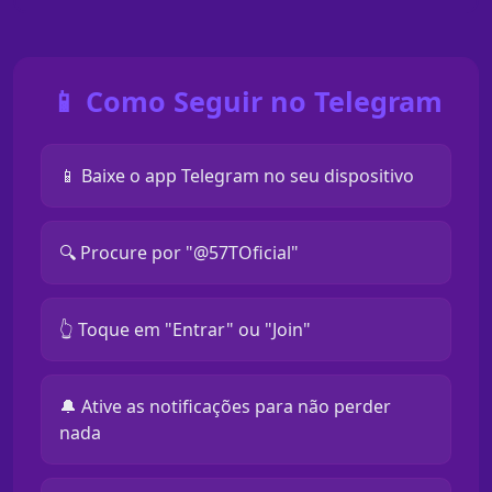
📱 Como Seguir no Telegram
📱 Baixe o app Telegram no seu dispositivo
🔍 Procure por "@57TOficial"
👆 Toque em "Entrar" ou "Join"
🔔 Ative as notificações para não perder
nada