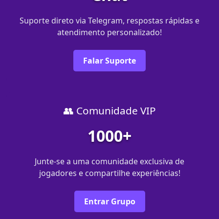
Suporte direto via Telegram, respostas rápidas e
atendimento personalizado!
Falar Suporte
👥 Comunidade VIP
1000+
Junte-se a uma comunidade exclusiva de
jogadores e compartilhe experiências!
Entrar Grupo