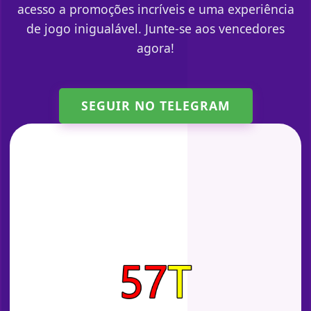
acesso a promoções incríveis e uma experiência
de jogo inigualável. Junte-se aos vencedores
agora!
SEGUIR NO TELEGRAM