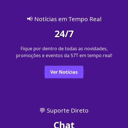
📢 Notícias em Tempo Real
24/7
Fique por dentro de todas as novidades,
promoções e eventos da 57T em tempo real!
Ver Notícias
💬 Suporte Direto
Chat