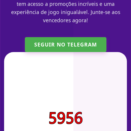
tem acesso a promoções incríveis e uma
experiência de jogo inigualável. Junte-se aos
vencedores agora!
SEGUIR NO TELEGRAM