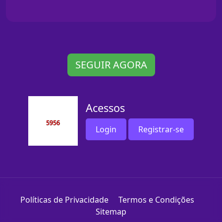
SEGUIR AGORA
Acessos
Login
Registrar-se
Políticas de Privacidade
Termos e Condições
Sitemap