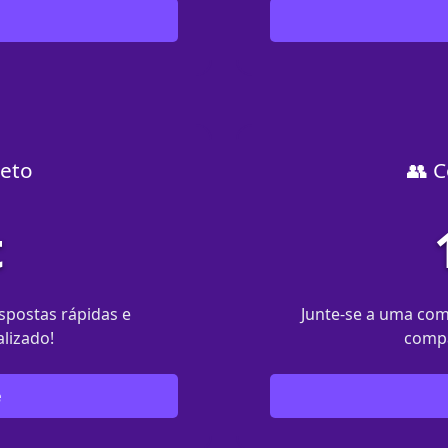
reto
👥 
t
espostas rápidas e
Junte-se a uma com
lizado!
compa
e