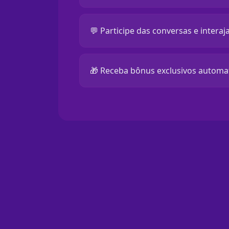
💬 Participe das conversas e interaj
🎁 Receba bônus exclusivos autom