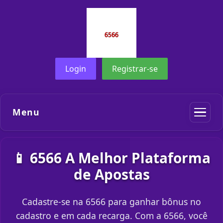
Login
Registrar-se
Menu
📱 6566 A Melhor Plataforma
de Apostas
Cadastre-se na 6566 para ganhar bônus no
cadastro e em cada recarga. Com a 6566, você