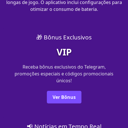
longas de jogo. O aplicativo inclui configurações para
otimizar o consumo de bateria.
🎁 Bônus Exclusivos
VIP
Receba bônus exclusivos do Telegram,
promoções especiais e códigos promocionais
únicos!
Ver Bônus
📢 Notícias em Tempo Real