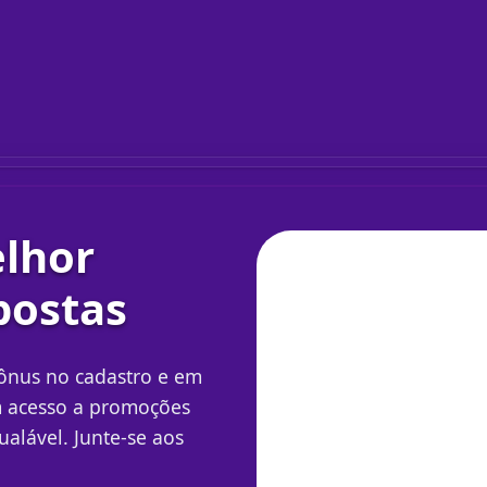
elhor
postas
ônus no cadastro e em
m acesso a promoções
ualável. Junte-se aos