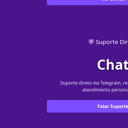
💬 Suporte Di
Cha
Suporte direto via Telegram, r
atendimento persona
Falar Suport