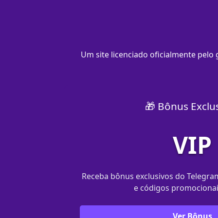
Um site licenciado oficialmente pelo
🎁 Bônus Exclu
VIP
Receba bônus exclusivos do Telegra
e códigos promocionai
Ver Bônus