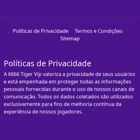
Políticas de Privacidade
Termos e Condições
Sitemap
Políticas de Privacidade
A 6666 Tiger Vip valoriza a privacidade de seus usuários
e está empenhada em proteger todas as informações
pessoais fornecidas durante o uso de nossos canais de
comunicação. Todos os dados coletados são utilizados
exclusivamente para fins de melhoria contínua da
experiência de nossos jogadores.