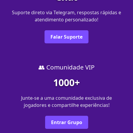
Suporte direto via Telegram, respostas rápidas e
atendimento personalizado!
Falar Suporte
👥 Comunidade VIP
1000+
Junte-se a uma comunidade exclusiva de
jogadores e compartilhe experiências!
Entrar Grupo