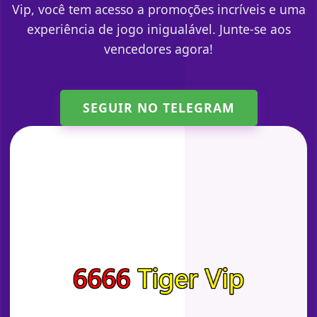
Vip, você tem acesso a promoções incríveis e uma
experiência de jogo inigualável. Junte-se aos
vencedores agora!
SEGUIR NO TELEGRAM