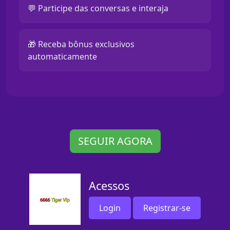
💬 Participe das conversas e interaja
🎁 Receba bônus exclusivos
automaticamente
SEGUIR AGORA
Acessos
Login
Registrar-se