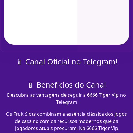
📱 Canal Oficial no Telegram!
📱 Benefícios do Canal
Descubra as vantagens de seguir a 6666 Tiger Vip no
Telegram
Os Fruit Slots combinam a essência clássica dos jogos
de cassino com os recursos modernos que os
jogadores atuais procuram. Na 6666 Tiger Vip