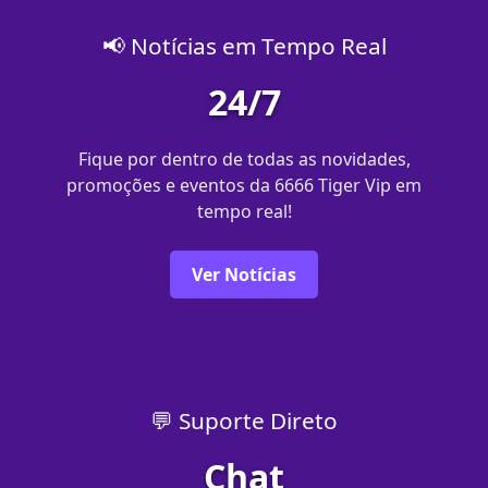
📢 Notícias em Tempo Real
24/7
Fique por dentro de todas as novidades,
promoções e eventos da 6666 Tiger Vip em
tempo real!
Ver Notícias
💬 Suporte Direto
Chat