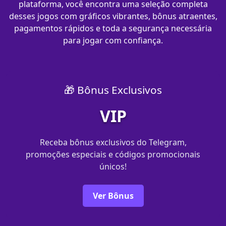
plataforma, você encontra uma seleção completa
desses jogos com gráficos vibrantes, bônus atraentes,
pagamentos rápidos e toda a segurança necessária
para jogar com confiança.
🎁 Bônus Exclusivos
VIP
Receba bônus exclusivos do Telegram,
promoções especiais e códigos promocionais
únicos!
Ver Bônus