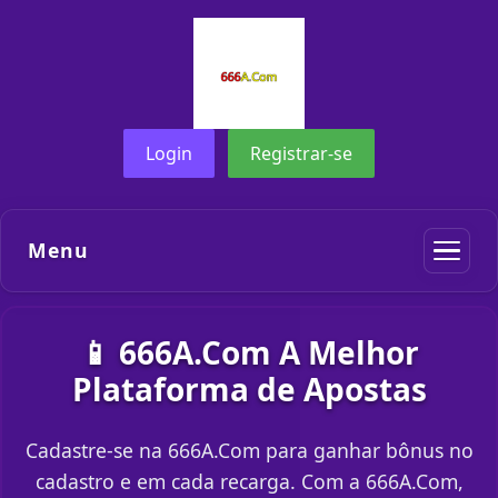
Login
Registrar-se
Menu
📱 666A.Com A Melhor
Plataforma de Apostas
Cadastre-se na 666A.Com para ganhar bônus no
cadastro e em cada recarga. Com a 666A.Com,