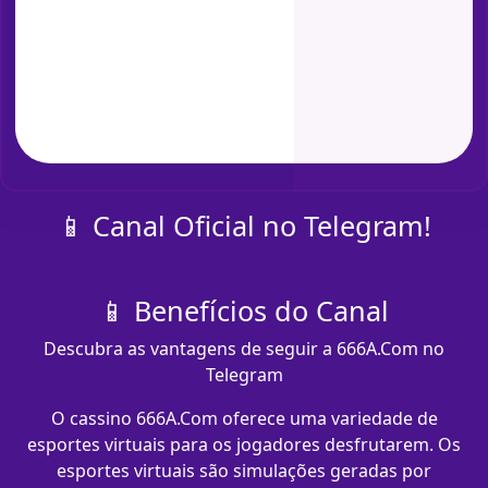
📱 Canal Oficial no Telegram!
📱 Benefícios do Canal
Descubra as vantagens de seguir a 666A.Com no
Telegram
O cassino 666A.Com oferece uma variedade de
esportes virtuais para os jogadores desfrutarem. Os
esportes virtuais são simulações geradas por