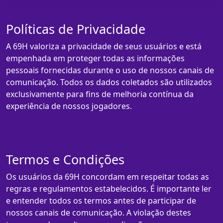
Políticas de Privacidade
A 69H valoriza a privacidade de seus usuários e está
empenhada em proteger todas as informações
pessoais fornecidas durante o uso de nossos canais de
comunicação. Todos os dados coletados são utilizados
exclusivamente para fins de melhoria contínua da
experiência de nossos jogadores.
Termos e Condições
Os usuários da 69H concordam em respeitar todas as
regras e regulamentos estabelecidos. É importante ler
e entender todos os termos antes de participar de
nossos canais de comunicação. A violação destes