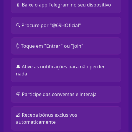
📱 Baixe o app Telegram no seu dispositivo
🔍 Procure por "@69HOficial"
👆 Toque em "Entrar" ou "Join"
🔔 Ative as notificações para não perder
nada
💬 Participe das conversas e interaja
🎁 Receba bônus exclusivos
automaticamente