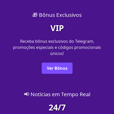
🎁 Bônus Exclusivos
VIP
Receba bônus exclusivos do Telegram,
promoções especiais e códigos promocionais
únicos!
Ver Bônus
📢 Notícias em Tempo Real
24/7