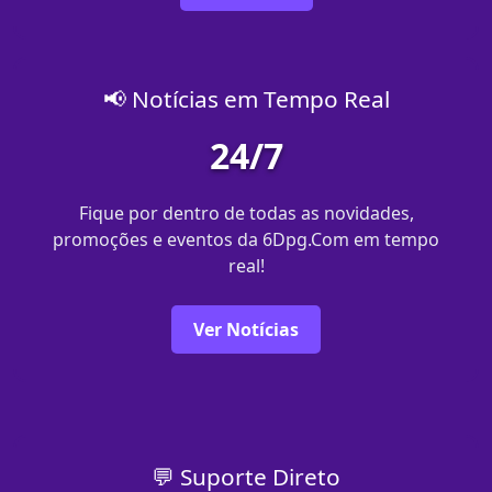
📢 Notícias em Tempo Real
24/7
Fique por dentro de todas as novidades,
promoções e eventos da 6Dpg.Com em tempo
real!
Ver Notícias
💬 Suporte Direto