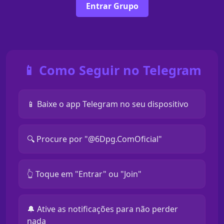
Entrar Grupo
📱 Como Seguir no Telegram
📱 Baixe o app Telegram no seu dispositivo
🔍 Procure por "@6Dpg.ComOficial"
👆 Toque em "Entrar" ou "Join"
🔔 Ative as notificações para não perder
nada