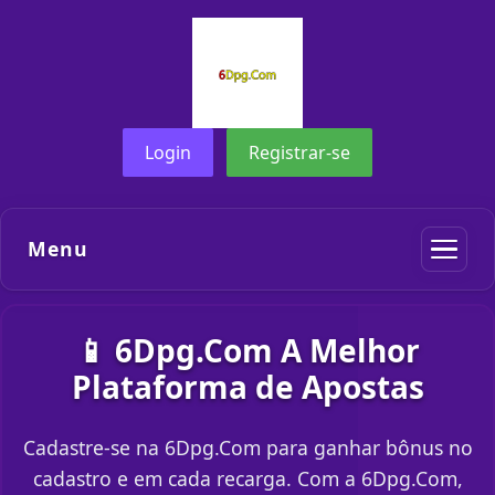
Login
Registrar-se
Menu
📱 6Dpg.Com A Melhor
Plataforma de Apostas
Cadastre-se na 6Dpg.Com para ganhar bônus no
cadastro e em cada recarga. Com a 6Dpg.Com,