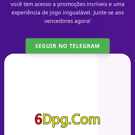
você tem acesso a promoções incríveis e uma
experiência de jogo inigualável. Junte-se aos
vencedores agora!
SEGUIR NO TELEGRAM