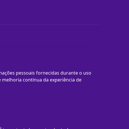
mações pessoais fornecidas durante o uso
e melhoria contínua da experiência de