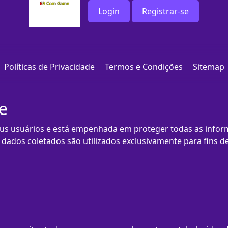
Login
Registrar-se
Políticas de Privacidade
Termos e Condições
Sitemap
de
eus usuários e está empenhada em proteger todas as infor
dados coletados são utilizados exclusivamente para fins d