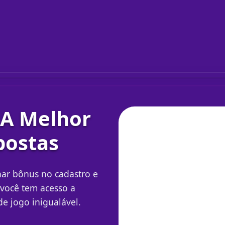
 A Melhor
postas
ar bônus no cadastro e
você tem acesso a
e jogo inigualável.