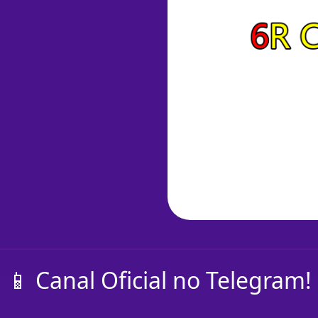
📱 Canal Oficial no Telegram!