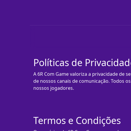
Políticas de Privacida
A 6R Com Game valoriza a privacidade de s
de nossos canais de comunicação. Todos os 
nossos jogadores.
Termos e Condições