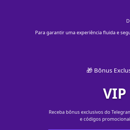
D
Para garantir uma experiência fluida e se
🎁 Bônus Exclu
VIP
Receba bônus exclusivos do Telegra
e códigos promocionai