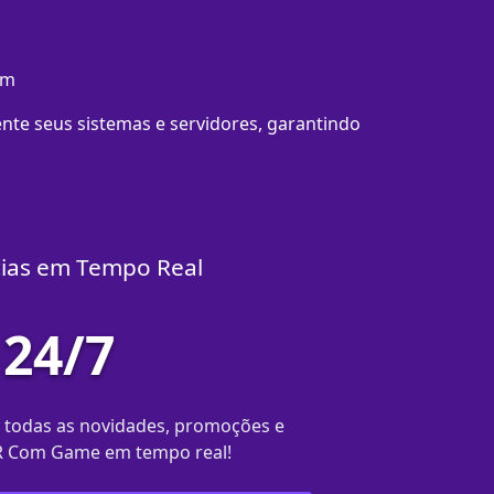
am
nte seus sistemas e servidores, garantindo
cias em Tempo Real
24/7
e todas as novidades, promoções e
R Com Game em tempo real!