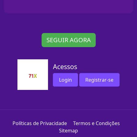
SEGUIR AGORA
Acessos
Login
Registrar-se
Políticas de Privacidade
Termos e Condições
Sitemap