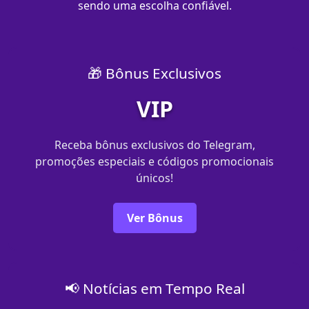
sendo uma escolha confiável.
🎁 Bônus Exclusivos
VIP
Receba bônus exclusivos do Telegram,
promoções especiais e códigos promocionais
únicos!
Ver Bônus
📢 Notícias em Tempo Real