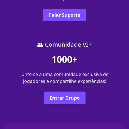
Falar Suporte
👥 Comunidade VIP
1000+
Junte-se a uma comunidade exclusiva de
jogadores e compartilhe experiências!
Entrar Grupo