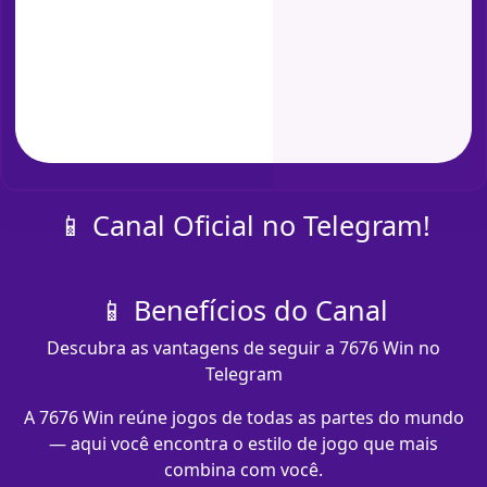
📱 Canal Oficial no Telegram!
📱 Benefícios do Canal
Descubra as vantagens de seguir a 7676 Win no
Telegram
A 7676 Win reúne jogos de todas as partes do mundo
— aqui você encontra o estilo de jogo que mais
combina com você.