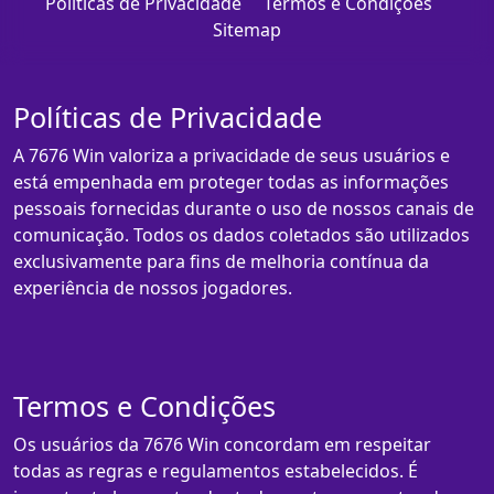
Políticas de Privacidade
Termos e Condições
Sitemap
Políticas de Privacidade
A 7676 Win valoriza a privacidade de seus usuários e
está empenhada em proteger todas as informações
pessoais fornecidas durante o uso de nossos canais de
comunicação. Todos os dados coletados são utilizados
exclusivamente para fins de melhoria contínua da
experiência de nossos jogadores.
Termos e Condições
Os usuários da 7676 Win concordam em respeitar
todas as regras e regulamentos estabelecidos. É