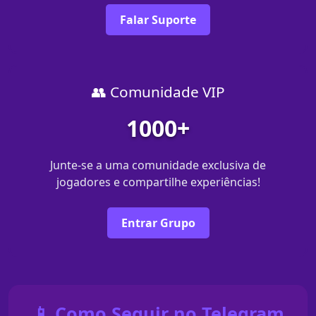
Falar Suporte
👥 Comunidade VIP
1000+
Junte-se a uma comunidade exclusiva de
jogadores e compartilhe experiências!
Entrar Grupo
📱 Como Seguir no Telegram