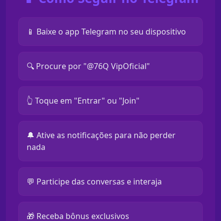
📱 Baixe o app Telegram no seu dispositivo
🔍 Procure por "@76Q VipOficial"
👆 Toque em "Entrar" ou "Join"
🔔 Ative as notificações para não perder
nada
💬 Participe das conversas e interaja
🎁 Receba bônus exclusivos