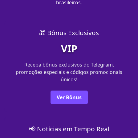
brasileiros.
🎁 Bônus Exclusivos
VIP
Receba bônus exclusivos do Telegram,
promoções especiais e códigos promocionais
únicos!
Ver Bônus
📢 Notícias em Tempo Real