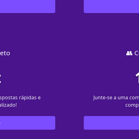
reto
👥 
t
espostas rápidas e
Junte-se a uma com
lizado!
compa
e