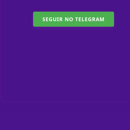
SEGUIR NO TELEGRAM