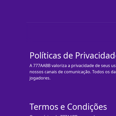
Políticas de Privacida
A 777AABB valoriza a privacidade de seus 
nossos canais de comunicação. Todos os dad
jogadores.
Termos e Condições