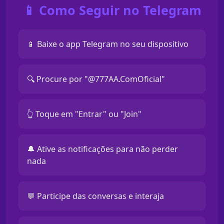
📱 Como Seguir no Telegram
📱 Baixe o app Telegram no seu dispositivo
🔍 Procure por "@777AA.ComOficial"
👆 Toque em "Entrar" ou "Join"
🔔 Ative as notificações para não perder
nada
💬 Participe das conversas e interaja