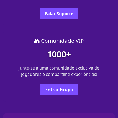
Falar Suporte
👥 Comunidade VIP
1000+
Junte-se a uma comunidade exclusiva de
jogadores e compartilhe experiências!
Entrar Grupo