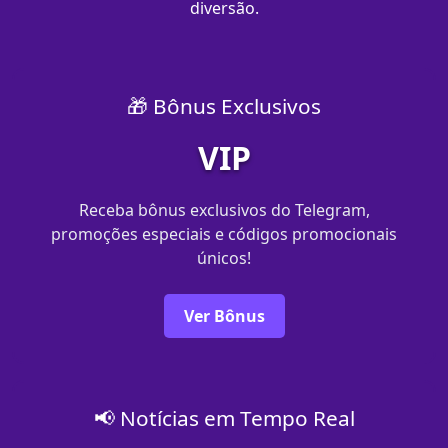
diversão.
🎁 Bônus Exclusivos
VIP
Receba bônus exclusivos do Telegram,
promoções especiais e códigos promocionais
únicos!
Ver Bônus
📢 Notícias em Tempo Real