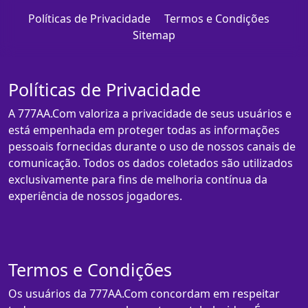
Políticas de Privacidade
Termos e Condições
Sitemap
Políticas de Privacidade
A 777AA.Com valoriza a privacidade de seus usuários e
está empenhada em proteger todas as informações
pessoais fornecidas durante o uso de nossos canais de
comunicação. Todos os dados coletados são utilizados
exclusivamente para fins de melhoria contínua da
experiência de nossos jogadores.
Termos e Condições
Os usuários da 777AA.Com concordam em respeitar