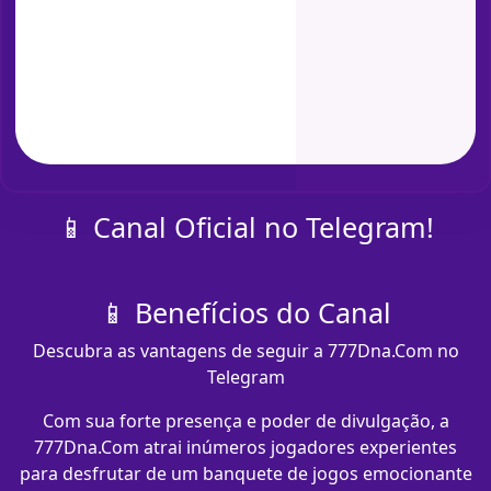
📱 Canal Oficial no Telegram!
📱 Benefícios do Canal
Descubra as vantagens de seguir a 777Dna.Com no
Telegram
Com sua forte presença e poder de divulgação, a
777Dna.Com atrai inúmeros jogadores experientes
para desfrutar de um banquete de jogos emocionante