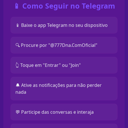
📱 Como Seguir no Telegram
📱 Baixe o app Telegram no seu dispositivo
🔍 Procure por "@777Dna.ComOficial"
👆 Toque em "Entrar" ou "Join"
🔔 Ative as notificações para não perder
nada
💬 Participe das conversas e interaja