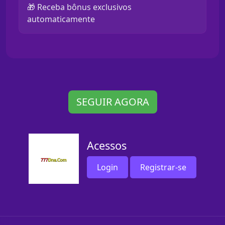
🎁 Receba bônus exclusivos
automaticamente
SEGUIR AGORA
Acessos
Login
Registrar-se