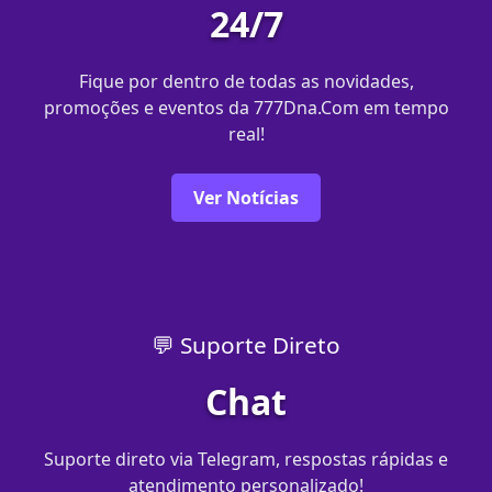
24/7
Fique por dentro de todas as novidades,
promoções e eventos da 777Dna.Com em tempo
real!
Ver Notícias
💬 Suporte Direto
Chat
Suporte direto via Telegram, respostas rápidas e
atendimento personalizado!