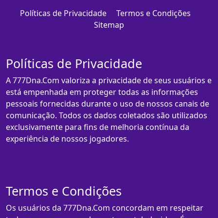
Políticas de Privacidade
Termos e Condições
Sitemap
Políticas de Privacidade
A 777Dna.Com valoriza a privacidade de seus usuários e
está empenhada em proteger todas as informações
pessoais fornecidas durante o uso de nossos canais de
comunicação. Todos os dados coletados são utilizados
exclusivamente para fins de melhoria contínua da
experiência de nossos jogadores.
Termos e Condições
Os usuários da 777Dna.Com concordam em respeitar