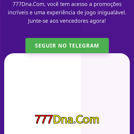
777Dna.Com, você tem acesso a promoções
incríveis e uma experiência de jogo inigualável.
Junte-se aos vencedores agora!
SEGUIR NO TELEGRAM