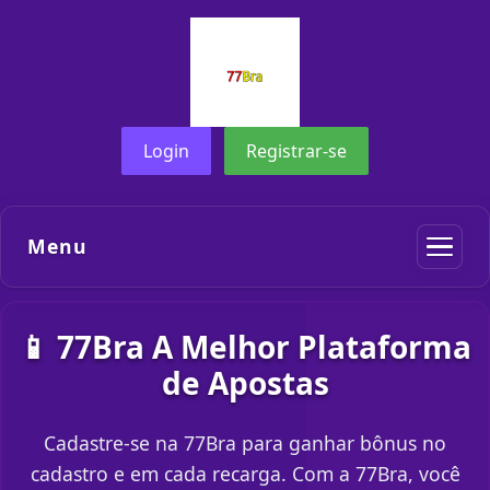
Login
Registrar-se
Menu
📱 77Bra A Melhor Plataforma
de Apostas
Cadastre-se na 77Bra para ganhar bônus no
cadastro e em cada recarga. Com a 77Bra, você