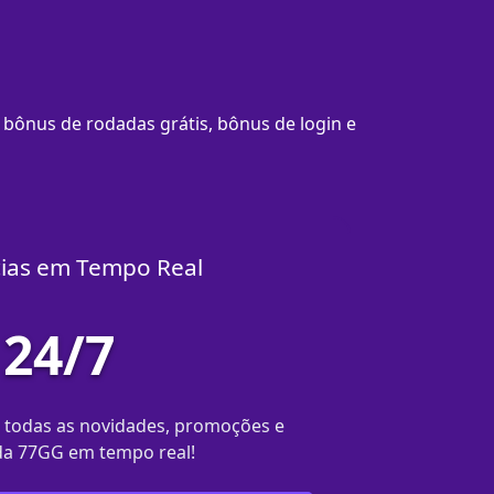
bônus de rodadas grátis, bônus de login e
cias em Tempo Real
24/7
e todas as novidades, promoções e
da 77GG em tempo real!