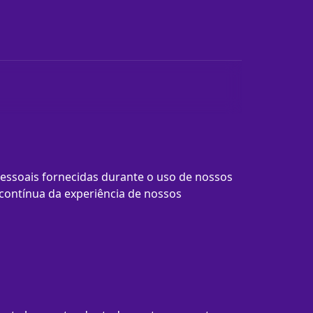
essoais fornecidas durante o uso de nossos
 contínua da experiência de nossos