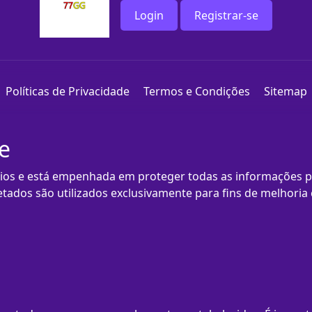
Login
Registrar-se
Políticas de Privacidade
Termos e Condições
Sitemap
de
ários e está empenhada em proteger todas as informações p
tados são utilizados exclusivamente para fins de melhoria