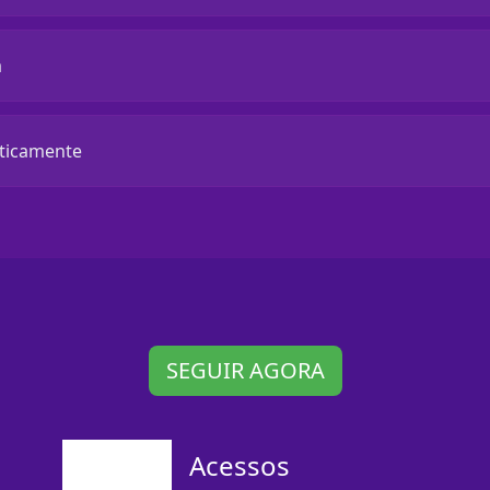
a
aticamente
SEGUIR AGORA
Acessos