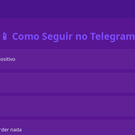
📱 Como Seguir no Telegram
ositivo
erder nada