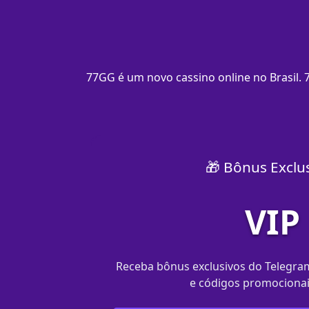
77GG é um novo cassino online no Brasil.
🎁 Bônus Exclu
VIP
Receba bônus exclusivos do Telegra
e códigos promocionai