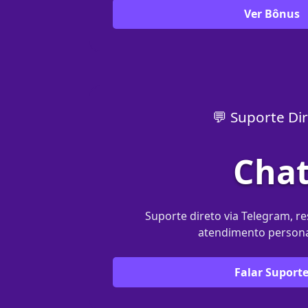
Ver Bônus
💬 Suporte Di
Cha
Suporte direto via Telegram, r
atendimento persona
Falar Suport