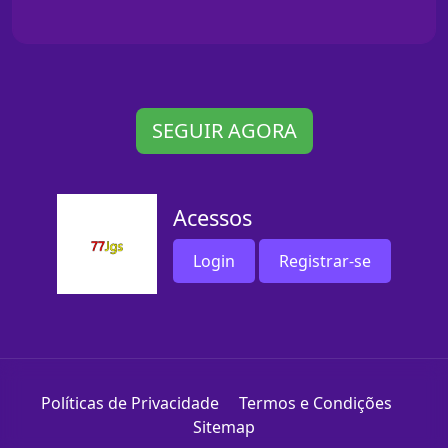
SEGUIR AGORA
Acessos
Login
Registrar-se
Políticas de Privacidade
Termos e Condições
Sitemap