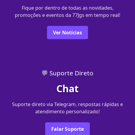
Fique por dentro de todas as novidades,
promoções e eventos da 77Jgs em tempo real!
Ver Notícias
💬 Suporte Direto
Chat
Suporte direto via Telegram, respostas rápidas e
atendimento personalizado!
Falar Suporte