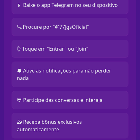
📱 Baixe o app Telegram no seu dispositivo
🔍 Procure por "@77JgsOficial"
👆 Toque em "Entrar" ou "Join"
🔔 Ative as notificações para não perder
nada
💬 Participe das conversas e interaja
🎁 Receba bônus exclusivos
automaticamente