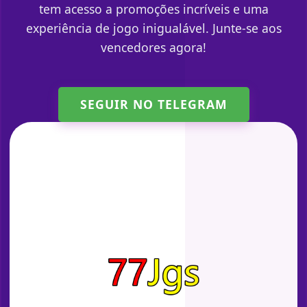
tem acesso a promoções incríveis e uma
experiência de jogo inigualável. Junte-se aos
vencedores agora!
SEGUIR NO TELEGRAM