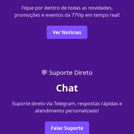
Fique por dentro de todas as novidades,
promoções e eventos da 77Vip em tempo real!
Ver Notícias
💬 Suporte Direto
Chat
Suporte direto via Telegram, respostas rápidas e
atendimento personalizado!
Falar Suporte