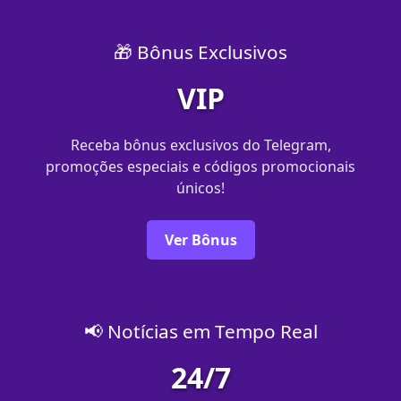
🎁 Bônus Exclusivos
VIP
Receba bônus exclusivos do Telegram,
promoções especiais e códigos promocionais
únicos!
Ver Bônus
📢 Notícias em Tempo Real
24/7