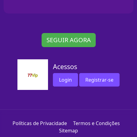
SEGUIR AGORA
Acessos
Login
Registrar-se
Políticas de Privacidade
Termos e Condições
Sitemap