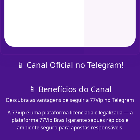
📱 Canal Oficial no Telegram!
📱 Benefícios do Canal
Descubra as vantagens de seguir a 77Vip no Telegram
A 77Vip é uma plataforma licenciada e legalizada — a
plataforma 77Vip Brasil garante saques rápidos e
ambiente seguro para apostas responsáveis.