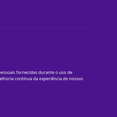
pessoais fornecidas durante o uso de
elhoria contínua da experiência de nossos