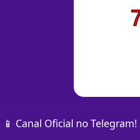
📱 Canal Oficial no Telegram!