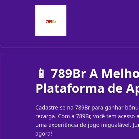
📱 789Br A Melh
Plataforma de A
Cadastre-se na 789Br para ganhar bônu
recarga. Com a 789Br, você tem acesso a
uma experiência de jogo inigualável. J
agora!