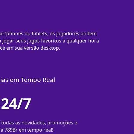
smartphones ou tablets, os jogadores podem
 jogar seus jogos favoritos a qualquer hora
ece em sua versão desktop.
cias em Tempo Real
24/7
e todas as novidades, promoções e
da 789Br em tempo real!