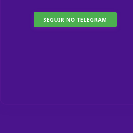
SEGUIR NO TELEGRAM