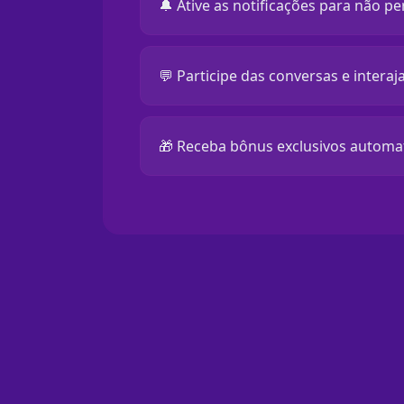
🔔 Ative as notificações para não p
💬 Participe das conversas e interaj
🎁 Receba bônus exclusivos autom