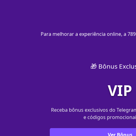
Para melhorar a experiência online, a 78
🎁 Bônus Exclu
VIP
Receba bônus exclusivos do Telegra
e códigos promocionai
Ver Bônus