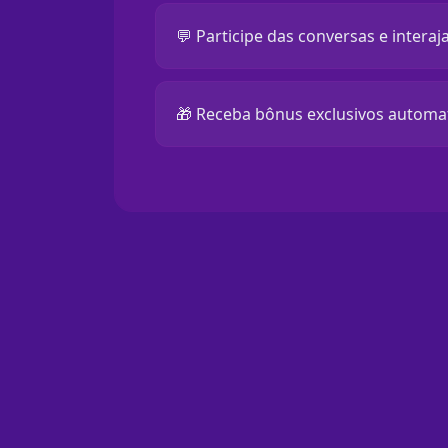
💬 Participe das conversas e interaj
🎁 Receba bônus exclusivos autom