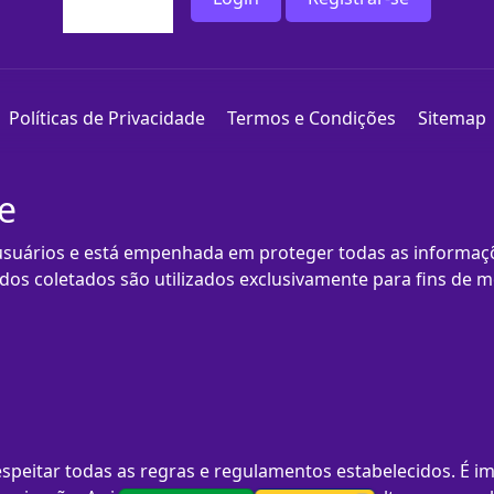
Políticas de Privacidade
Termos e Condições
Sitemap
de
 usuários e está empenhada em proteger todas as informaç
os coletados são utilizados exclusivamente para fins de m
peitar todas as regras e regulamentos estabelecidos. É im