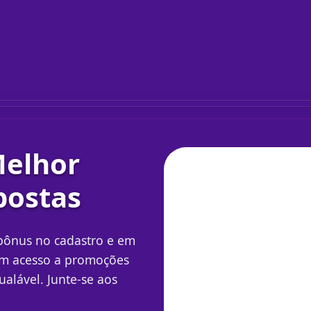
Melhor
postas
bônus no cadastro e em
em acesso a promoções
ualável. Junte-se aos