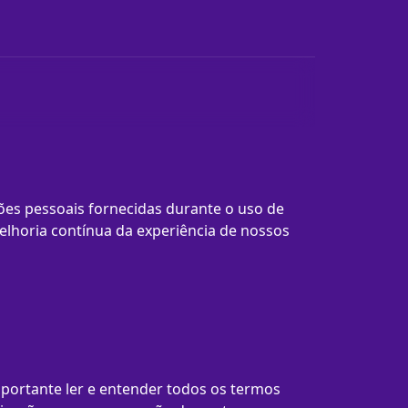
ões pessoais fornecidas durante o uso de
elhoria contínua da experiência de nossos
portante ler e entender todos os termos