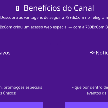
📱 Benefícios do Canal
Descubra as vantagens de seguir a 789Br.Com no Telegram
9Br.Com criou um acesso web especial — com a 789Br.Com Bra
sivos
📢 Notí
m, promoções especiais
Fique por dentro d
s únicos!
eventos da