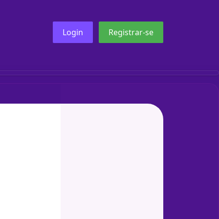
Login
Registrar-se