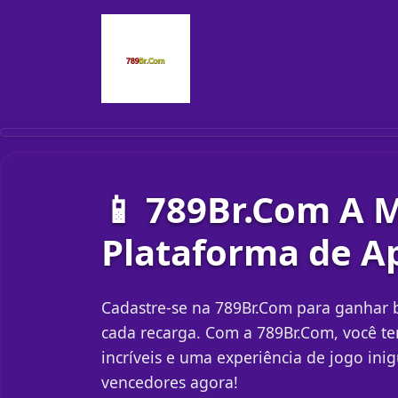
📱 789Br.Com A 
Plataforma de A
Cadastre-se na 789Br.Com para ganhar 
cada recarga. Com a 789Br.Com, você t
incríveis e uma experiência de jogo inig
vencedores agora!