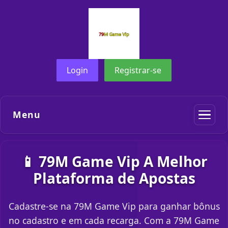
Login
Registrar-se
Menu
📱 79M Game Vip A Melhor
Plataforma de Apostas
Cadastre-se na 79M Game Vip para ganhar bônus
no cadastro e em cada recarga. Com a 79M Game