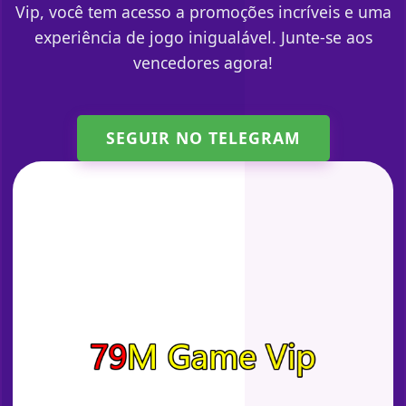
Vip, você tem acesso a promoções incríveis e uma
experiência de jogo inigualável. Junte-se aos
vencedores agora!
SEGUIR NO TELEGRAM